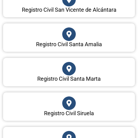
Registro Civil San Vicente de Alcántara
Registro Civil Santa Amalia
Registro Civil Santa Marta
Registro Civil Siruela