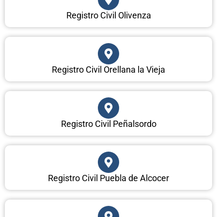
Registro Civil Olivenza
Registro Civil Orellana la Vieja
Registro Civil Peñalsordo
Registro Civil Puebla de Alcocer