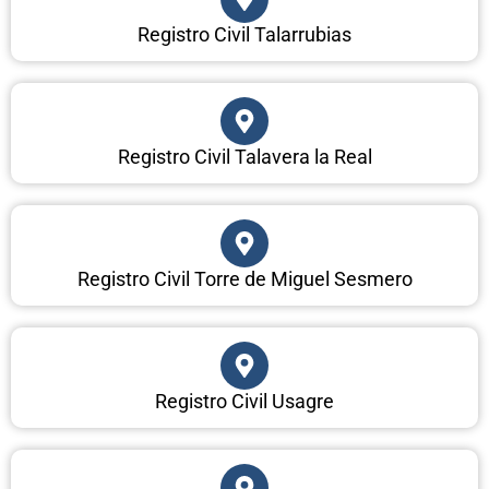
Registro Civil Talarrubias
Registro Civil Talavera la Real
Registro Civil Torre de Miguel Sesmero
Registro Civil Usagre