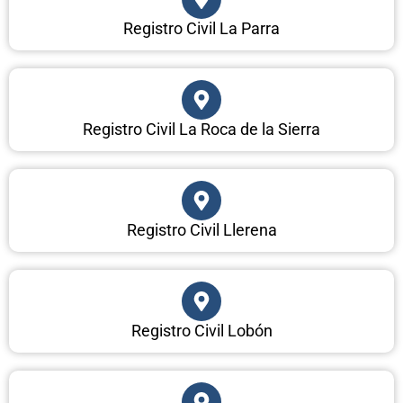
Registro Civil La Parra
Registro Civil La Roca de la Sierra
Registro Civil Llerena
Registro Civil Lobón