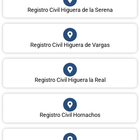
Registro Civil Higuera de la Serena
Registro Civil Higuera de Vargas
Registro Civil Higuera la Real
Registro Civil Hornachos