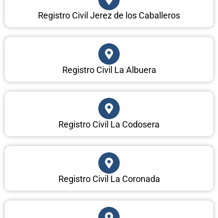
Registro Civil Jerez de los Caballeros
Registro Civil La Albuera
Registro Civil La Codosera
Registro Civil La Coronada