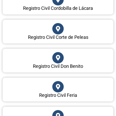
Registro Civil Cordobilla de Lácara
Registro Civil Corte de Peleas
Registro Civil Don Benito
Registro Civil Feria