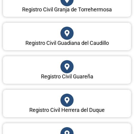
Registro Civil Granja de Torrehermosa
Registro Civil Guadiana del Caudillo
Registro Civil Guareña
Registro Civil Herrera del Duque