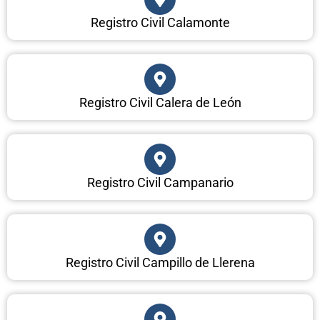
Registro Civil Calamonte
Registro Civil Calera de León
Registro Civil Campanario
Registro Civil Campillo de Llerena