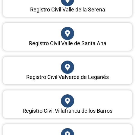
Registro Civil Valle de la Serena
Registro Civil Valle de Santa Ana
Registro Civil Valverde de Leganés
Registro Civil Villafranca de los Barros