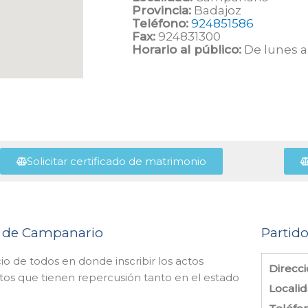
Provincia:
Badajoz
Teléfono:
924851586
Fax:
924831300
Horario al público:
De lunes a 
Solicitar certificado de matrimonio
vil de Campanario
Partido
cio de todos en donde inscribir los actos
Direcci
tos que tienen repercusión tanto en el estado
Localid