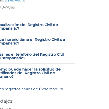
no:
924846018
4847869
calización del Registro Civil de
mpanario​?
e horario tiene el Registro Civil de
mpanario?
al es el teléfono del Registro Civil
 Campanario​?
ómo puede hacer la solicitud de
tificados del Registro Civil de
nario​?
es registros civiles de Extremadura
dajoz
reces