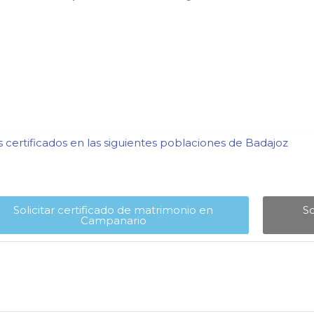
certificados en las siguientes poblaciones de Badajoz​
Solicitar certificado de matrimonio en
So
Campanario​