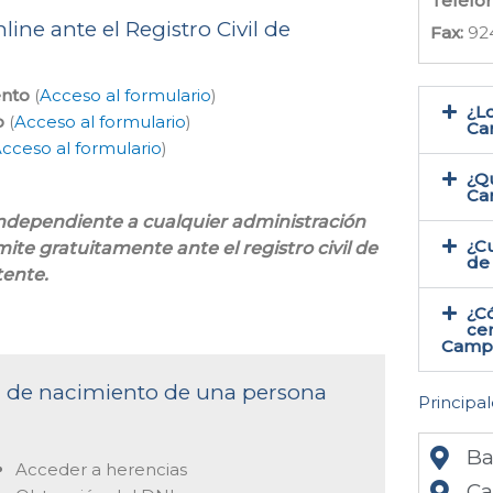
Teléfo
ine ante el Registro Civil de
Fax:
92
ento
(
Acceso al formulario
)
¿Lo
o
(
Acceso al formulario
)
Ca
cceso al formulario
)
¿Qu
Ca
 independiente a cualquier administración
¿Cu
mite gratuitamente ante el registro civil de
de
ente.
¿C
cer
Campa
ta de nacimiento de una persona
Principal
Ba
Acceder a herencias
Ca