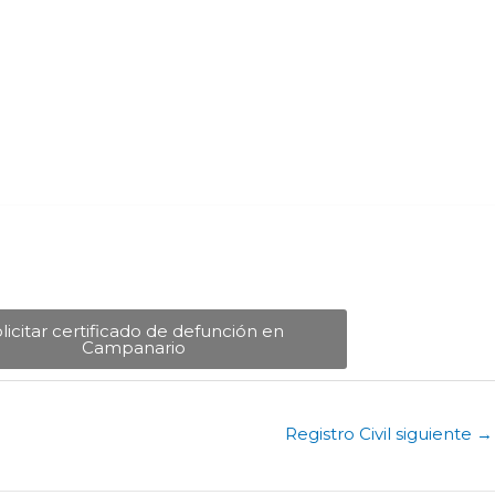
licitar certificado de defunción en
Campanario​
Registro Civil siguiente
→