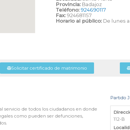
Provincia:
Badajoz
Teléfono:
924690117
Fax:
924681157
Horario al público:
De lunes a 
Solicitar certificado de matrimonio
Partido J
 al servicio de todos los ciudadanos en donde
Direcci
 legales como pueden ser defunciones,
112-B
dos.
Localid