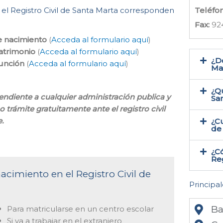
e el Registro Civil de Santa Marta corresponden
Teléfo
Fax:
92
e nacimiento
(
Acceda al formulario aquí
)
atrimonio
(
Acceda al formulario aquí
)
¿Do
función
(
Acceda al formulario aquí
)
Mar
¿Qu
pendiente a cualquier administración publica y
Sa
 trámite gratuitamente ante el registro civil
.
¿Cu
de 
¿Có
Reg
acimiento en el Registro Civil de
Principal
Ba
Para matricularse en un centro escolar
Si va a trabajar en el extranjero