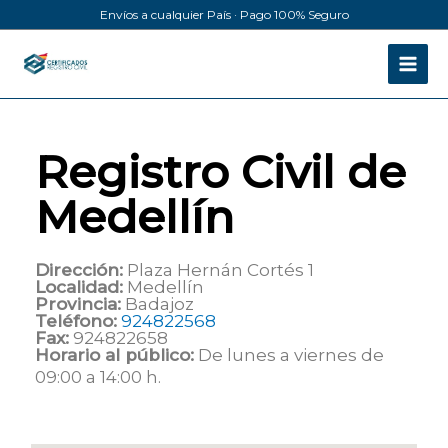
Ir
Envíos a cualquier País · Pago 100% Seguro
al
contenido
Registro Civil de
Medellín
Dirección:
Plaza Hernán Cortés 1
Localidad:
Medellín
Provincia:
Badajoz
Teléfono:
924822568
Fax:
924822658
Horario al público:
De lunes a viernes de
09:00 a 14:00 h.