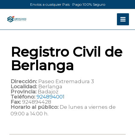
Ir
Envíos a cualquier País · Pago 100% Seguro
al
contenido
Registro Civil de
Berlanga
Dirección:
Paseo Extremadura 3
Localidad:
Berlanga
Provincia:
Badajoz
Teléfono:
924894001
Fax:
924894428
Horario al público:
De lunes a viernes de
09:00 a 14:00 h.