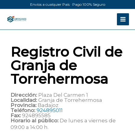
Ir
Envíos a cualquier País · Pago 100% Seguro
al
contenido
Registro Civil de
Granja de
Torrehermosa
Dirección:
Plaza Del Carmen 1
Localidad:
Granja de Torrehermosa
Provincia:
Badajoz
Teléfono:
924895011
Fax:
924895585
Horario al público:
De lunes a viernes de
09:00 a 14:00 h.