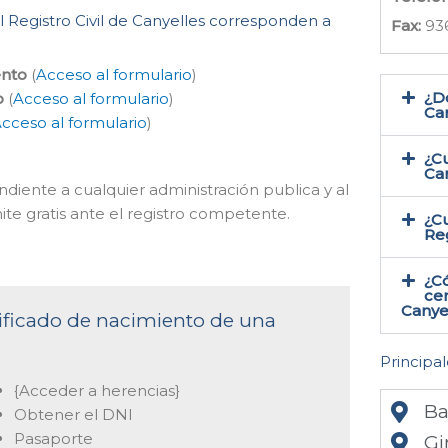
l Registro Civil de Canyelles corresponden a
Fax:
93
ento
(
Acceso al formulario
)
¿Do
o
(
Acceso al formulario
)
Can
cceso al formulario
)
¿Cu
Ca
ndiente a cualquier administración publica y al
ite gratis ante el registro competente.
¿Cu
Reg
¿C
cer
Canyel
rtificado de nacimiento de una
Principal
{Acceder a herencias}
Ba
Obtener el DNI
Pasaporte
Gi