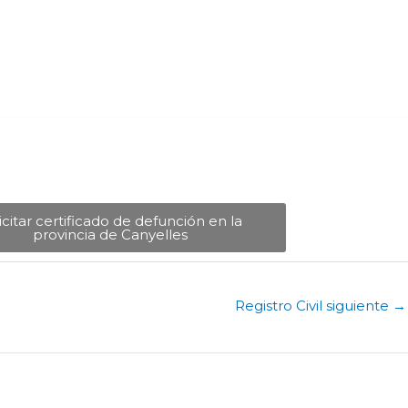
icitar certificado de defunción en la
provincia de Canyelles​
Registro Civil siguiente
→