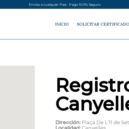
Envíos a cualquier País · Pago 100% Seguro
INICIO
SOLICITAR CERTIFICAD
Registro
Canyell
Dirección:
Plaça De L’11 de S
Localidad:
Canyelles