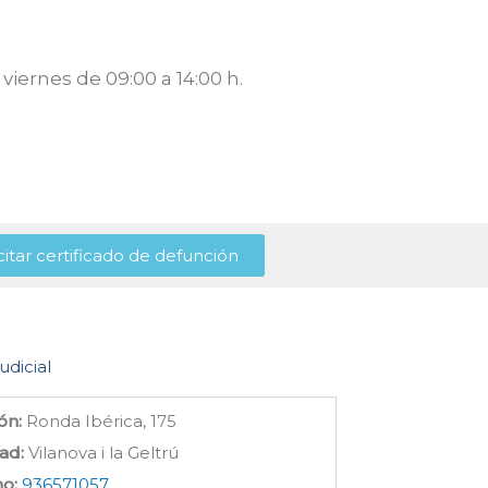
viernes de 09:00 a 14:00 h.
citar certificado de defunción
udicial
ón:
Ronda Ibérica, 175
ad:
Vilanova i la Geltrú
no:
936571057