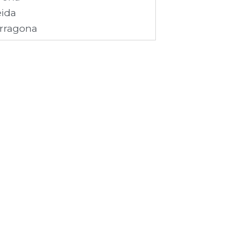
eida
rragona