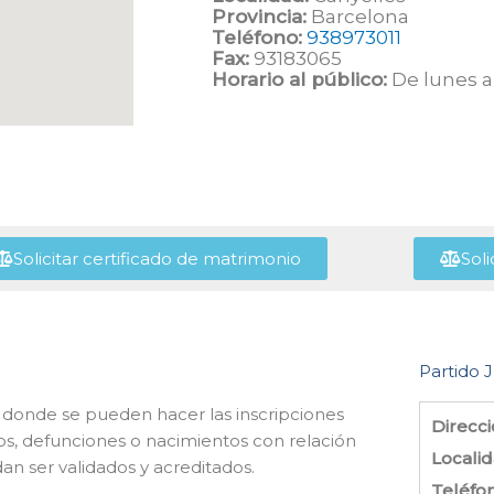
Provincia:
Barcelona
Teléfono:
938973011
Fax:
93183065
Horario al público:
De lunes a 
Solicitar certificado de matrimonio
Soli
Partido J
n donde se pueden hacer las inscripciones
Direcci
os, defunciones o nacimientos con relación
Localid
dan ser validados y acreditados.
Teléfo