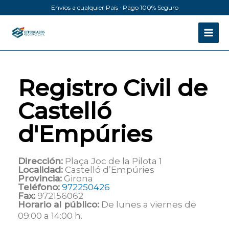
Ir
Envíos a cualquier País · Pago 100% Seguro
al
contenido
Registro Civil de
Castelló
d'Empúries
Dirección:
Plaça Joc de la Pilota 1
Localidad:
Castelló d’Empúries
Provincia:
Girona
Teléfono:
972250426
Fax:
972156062
Horario al público:
De lunes a viernes de
09:00 a 14:00 h.