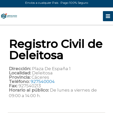
Ir
Envíos a cualquier País · Pago 100% Seguro
al
contenido
Registro Civil de
Deleitosa
Dirección:
Plaza De España 1
Localidad:
Deleitosa
Provincia:
Cáceres
Teléfono:
927540004
Fax:
927540213
Horario al público:
De lunes a viernes de
09:00 a 14:00 h.