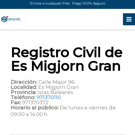
Ir
Envíos a cualquier País · Pago 100% Seguro
al
contenido
Registro Civil de
Es Migjorn Gran
Dirección:
Calle Major 96
Localidad:
Es Migjorn Gran
Provincia:
Islas Baleares
Teléfono:
971370110
Fax:
971370372
Horario al público:
De lunes a viernes de
09:00 a 14:00 h.