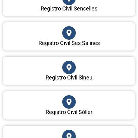
Registro Civil Sencelles
Registro Civil Ses Salines
Registro Civil Sineu
Registro Civil Sóller