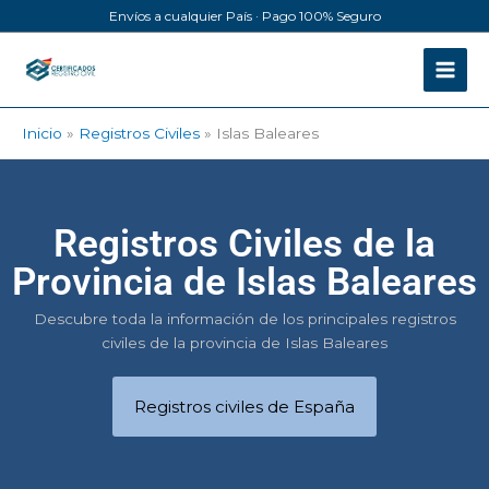
Ir
Envíos a cualquier País · Pago 100% Seguro
al
contenido
Inicio
Registros Civiles
Islas Baleares​
Registros Civiles de la
Provincia de Islas Baleares​
Descubre toda la información de los principales registros
civiles de la provincia de Islas Baleares​
Registros civiles de España