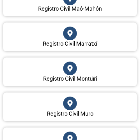
Registro Civil Maó-Mahón
Registro Civil Marratxí
Registro Civil Montuïri
Registro Civil Muro