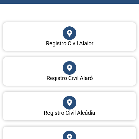
Registro Civil Alaior
Registro Civil Alaró
Registro Civil Alcúdia