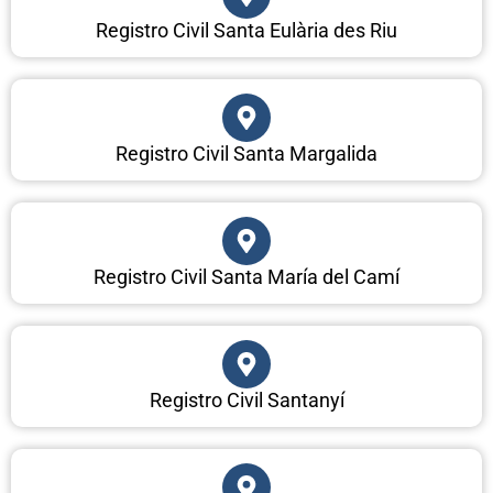
Registro Civil Santa Eulària des Riu
Registro Civil Santa Margalida
Registro Civil Santa María del Camí
Registro Civil Santanyí