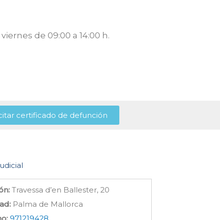
viernes de 09:00 a 14:00 h.
citar certificado de defunción
udicial
ón:
Travessa d’en Ballester, 20
ad:
Palma de Mallorca
no:
971219428