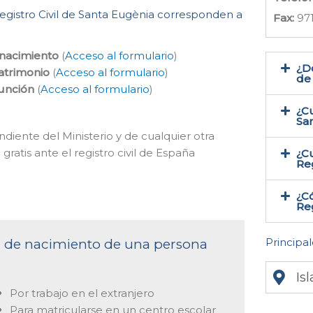
Registro Civil de Santa Eugènia corresponden a
Fax:
97
 nacimiento
(
Acceso al formulario
)
¿Do
atrimonio
(
Acceso al formulario
)
de 
función
(
Acceso al formulario
)
¿Cu
Sa
ndiente del Ministerio y de cualquier otra
gratis ante el registro civil de España
¿Cu
Reg
¿Có
Reg
Principal
ta de nacimiento de una persona
Is
Por trabajo en el extranjero
Para matricularse en un centro escolar