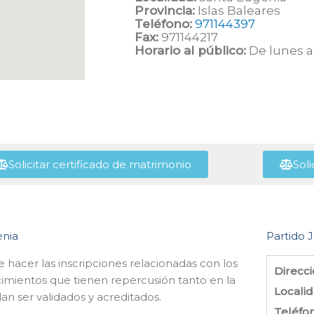
Provincia:
Islas Baleares
Teléfono:
971144397
Fax:
971144217
Horario al público:
De lunes a 
Solicitar certificado de matrimonio
Soli
ènia
Partido J
e hacer las inscripciones relacionadas con los
Direcci
imientos que tienen repercusión tanto en la
Localid
an ser validados y acreditados.
Teléfo