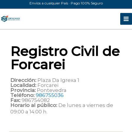
Ir
Envíos a cualquier País · Pago 100% Seguro
al
contenido
Registro Civil de
Forcarei
Dirección:
Plaza Da Igrexa 1
Localidad:
Forcarei
Provincia:
Pontevedra
Teléfono:
986755036
Fax:
986754082
Horario al público:
De lunes a viernes de
09:00 a 14:00 h.