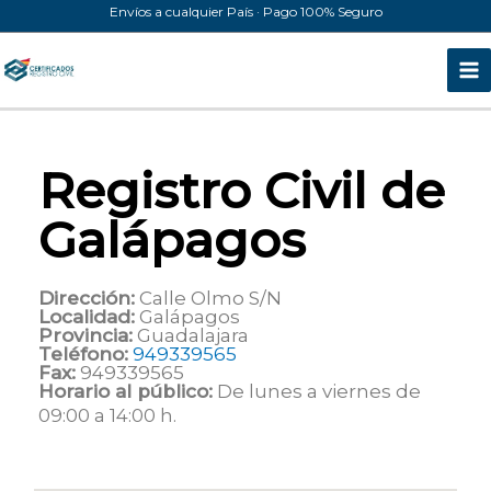
Ir
Envíos a cualquier País · Pago 100% Seguro
al
contenido
Registro Civil de
Galápagos
Dirección:
Calle Olmo S/N
Localidad:
Galápagos
Provincia:
Guadalajara
Teléfono:
949339565
Fax:
949339565
Horario al público:
De lunes a viernes de
09:00 a 14:00 h.