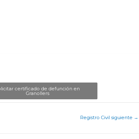
licitar certificado de defunción en
Granollers​
Registro Civil siguiente
→