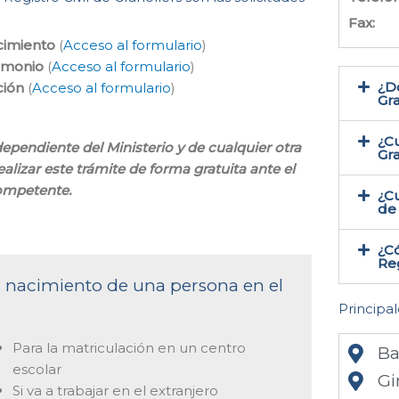
Fax:
cimiento
(
Acceso al formulario
)
rimonio
(
Acceso al formulario
)
¿Do
ción
(
Acceso al formulario
)
Gra
¿Cu
dependiente del Ministerio y de cualquier otra
Gr
lizar este trámite de forma gratuita ante el
ompetente.
¿Cu
de 
¿Có
Reg
de nacimiento de una persona en el
Principal
Para la matriculación en un centro
Ba
escolar
Gi
Si va a trabajar en el extranjero