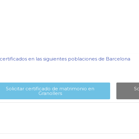
ertificados en las siguientes poblaciones de Barcelona​
Solicitar certificado de matrimonio en
So
Granollers​