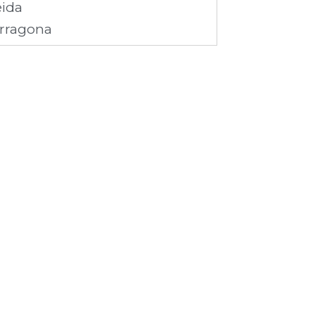
eida
rragona