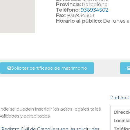
Provincia:
Barcelona
Teléfono:
936934502
Fax:
936934503
Horario al público:
De lunes a 
Solicitar certificado de matrimonio
Partido J
nde se pueden inscribir los actos legales tales
Direcci
alidados y acreditados.
Localid
Registro Civil de Granollers son las solicitudes
Teléfo