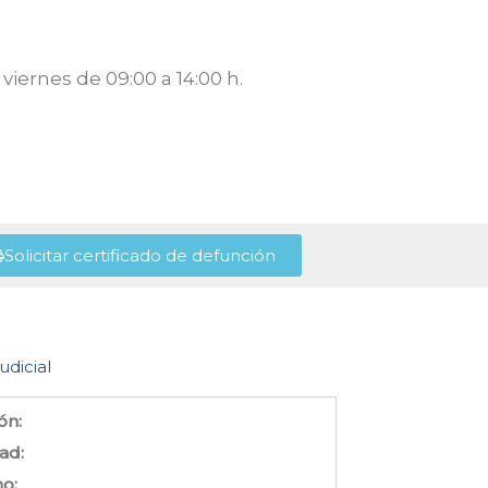
viernes de 09:00 a 14:00 h.
Solicitar certificado de defunción
udicial
ón:
ad:
no: