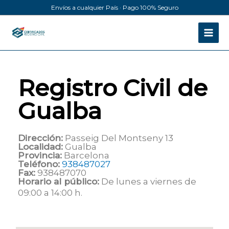
Ir
Envíos a cualquier País · Pago 100% Seguro
al
contenido
Registro Civil de
Gualba
Dirección:
Passeig Del Montseny 13
Localidad:
Gualba
Provincia:
Barcelona
Teléfono:
938487027
Fax:
938487070
Horario al público:
De lunes a viernes de
09:00 a 14:00 h.