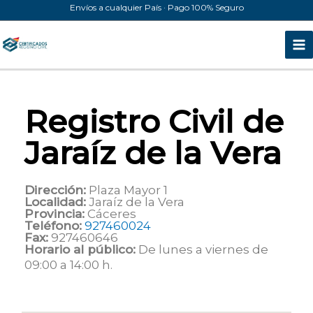
Ir
Envíos a cualquier País · Pago 100% Seguro
al
contenido
Registro Civil de
Jaraíz de la Vera
Dirección:
Plaza Mayor 1
Localidad:
Jaraíz de la Vera
Provincia:
Cáceres
Teléfono:
927460024
Fax:
927460646
Horario al público:
De lunes a viernes de
09:00 a 14:00 h.