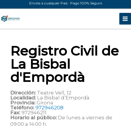
Ir
Envíos a cualquier País · Pago 100% Seguro
al
contenido
Registro Civil de
La Bisbal
d'Empordà
Dirección:
Teatre Vell, 12
Localidad:
La Bisbal d’Empordà
Provincia:
Girona
Teléfono:
972946208
Fax:
972946211
Horario al público:
De lunes a viernes de
09:00 a 14:00 h.