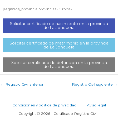
[registros_provincia provincia=»Girona​»]
Solicitar certificado de nacimiento en la provincia
de La Jonquera​
Solicitar certificado de matrimonio en la provincia
de La Jonquera​
Solicitar certificado de defunción en la provincia
de La Jonquera​
←
Registro Civil anterior
Registro Civil siguiente
→
Condiciones y política de privacidad
Aviso legal
Copyright © 2026 - Certificado Registro Civil -