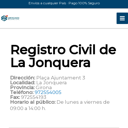
Ir
Envíos a cualquier País · Pago 100% Seguro
al
contenido
Registro Civil de
La Jonquera
Dirección:
Plaça Ajuntament 3
Localidad:
La Jonquera
Provincia:
Girona
Teléfono:
972554005
Fax:
972554193
Horario al público:
De lunes a viernes de
09:00 a 14:00 h.