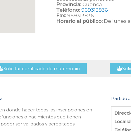
Provincia:
Cuenca
Teléfono:
969313836
Fax:
969313836
Horario al público:
De lunes a 
Solicitar certificado de matrimonio
Soli
ca
Partido J
en donde hacer todas las inscripciones en
Direcci
defunciones o nacimientos que tienen
Localid
 poder ser validados y acreditados.
Teléfo