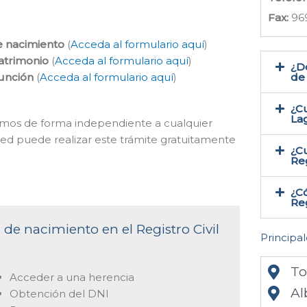
Fax:
96
e nacimiento
(
Acceda al formulario aquí
)
atrimonio
(
Acceda al formulario aquí
)
¿Do
función
(
Acceda al formulario aquí
)
de
¿Cu
La
acemos de forma independiente a cualquier
sted puede realizar este trámite gratuitamente
¿Cu
Reg
¿Có
Reg
 de nacimiento en el Registro Civil
Principal
To
Acceder a una herencia
Al
Obtención del DNI