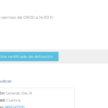
viernes de 09:00 a 14:00 h.
citar certificado de defunción
udicial
ón:
Gerardo Die, 8
ad:
Cuenca
no:
969247100