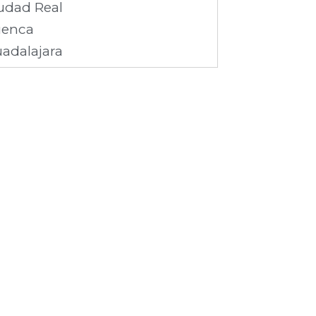
udad Real
enca
adalajara