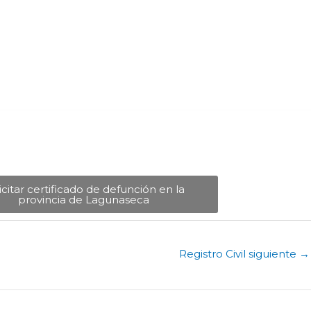
icitar certificado de defunción en la
provincia de Lagunaseca​
Registro Civil siguiente
→