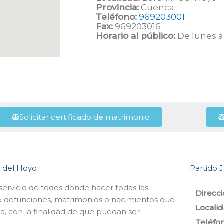
Provincia:
Cuenca
Teléfono:
969203001
Fax:
969203016
Horario al público:
De lunes a 
Solicitar certificado de matrimonio
ín del Hoyo
Partido J
l servicio de todos donde hacer todas las
Direcci
omo defunciones, matrimonios o nacimientos que
Localid
da, con la finalidad de que puedan ser
Teléfo