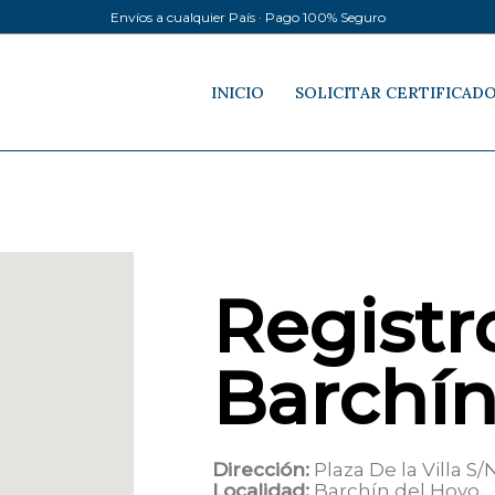
Envíos a cualquier País · Pago 100% Seguro
INICIO
SOLICITAR CERTIFICAD
Registro
Barchín
Dirección:
Plaza De la Villa S/
Localidad:
Barchín del Hoyo