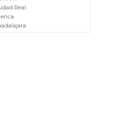
udad Real
enca
adalajara