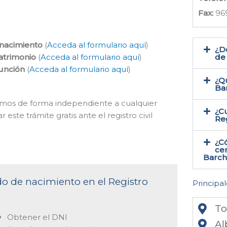
Fax:
96
 nacimiento
(
Acceda al formulario aquí
)
¿Do
atrimonio
(
Acceda al formulario aquí
)
de
función
(
Acceda al formulario aquí
)
¿Qu
Ba
acemos de forma independiente a cualquier
¿Cu
 este trámite gratis ante el registro civil
Reg
¿C
cer
Barch
ado de nacimiento en el Registro
Principal
To
Obtener el DNI
Al