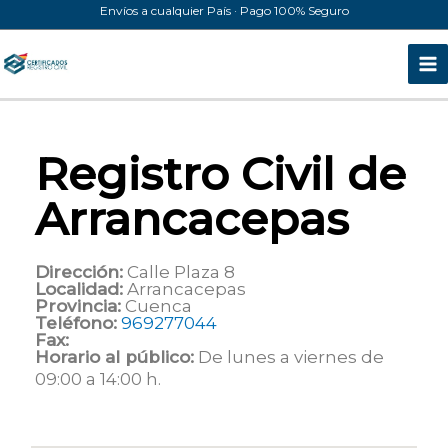
Ir
Envíos a cualquier País · Pago 100% Seguro
al
contenido
Registro Civil de
Arrancacepas
Dirección:
Calle Plaza 8
Localidad:
Arrancacepas
Provincia:
Cuenca
Teléfono:
969277044
Fax:
Horario al público:
De lunes a viernes de
09:00 a 14:00 h.