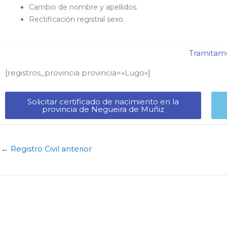
Cambio de nombre y apellidos.
Rectificación registral sexo.
Tramitamo
[registros_provincia provincia=»Lugo​»]
Solicitar certificado de nacimiento en la
provincia de Negueira de Muñiz​
←
Registro Civil anterior