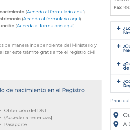
Fax:
98
 nacimiento
(
Acceda al formulario aquí
)
atrimonio
(
Acceda al formulario aquí
)
función
(
Acceda al formulario aquí
)
¿Lo
Ne
mos de manera independiente del Ministerio y
¿Cu
Ne
zar este trámite gratis ante el registro civil
¿Cu
de
¿Có
Reg
ado de nacimiento en el Registro
Principal
Obtención del DNI
Ou
{Acceder a herencias}
A 
Pasaporte