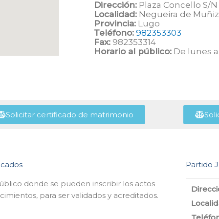
Dirección:
Plaza Concello S/N
Localidad:
Negueira de Muñiz
Provincia:
Lugo
Teléfono:
982353303
Fax:
982353314
Horario al público:
De lunes a 
Solicitar certificado de matrimonio
Soli
ficados
Partido J
úblico donde se pueden inscribir los actos
Direcci
mientos, para ser validados y acreditados.
Localid
Teléfo