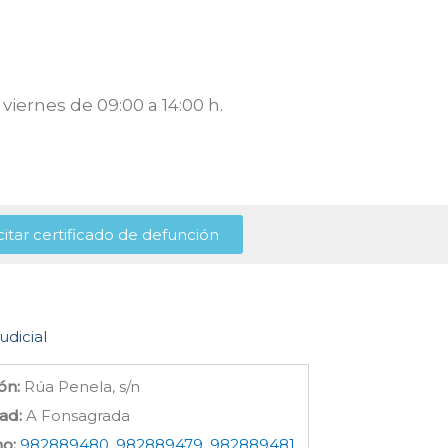
viernes de 09:00 a 14:00 h.
citar certificado de defunción
udicial
ón:
Rúa Penela, s/n
ad:
A Fonsagrada
no:
982889480, 982889479, 982889481