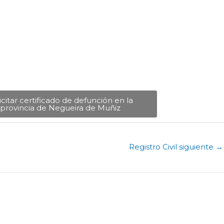
icitar certificado de defunción en la
provincia de Negueira de Muñiz​
Registro Civil siguiente
→