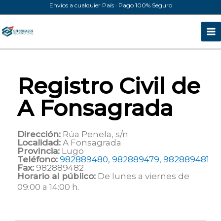
Ir
Envíos a cualquier País · Pago 100% Seguro
al
contenido
Registro Civil de
A Fonsagrada
Dirección:
Rúa Penela, s/n
Localidad:
A Fonsagrada
Provincia:
Lugo
Teléfono:
982889480, 982889479, 982889481
Fax:
982889482
Horario al público:
De lunes a viernes de
09:00 a 14:00 h.