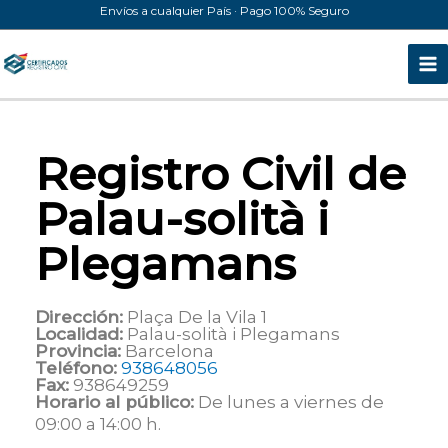
Ir
Envíos a cualquier País · Pago 100% Seguro
al
contenido
Registro Civil de
Palau-solità i
Plegamans
Dirección:
Plaça De la Vila 1
Localidad:
Palau-solità i Plegamans
Provincia:
Barcelona
Teléfono:
938648056
Fax:
938649259
Horario al público:
De lunes a viernes de
09:00 a 14:00 h.