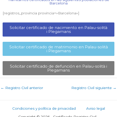
Barcelona​
[registros_provincia provincia=»Barcelona​»]
Solicitar certificado de nacimiento en Palau-solità
i Plegamans​
Solicitar certificado de matrimonio en Palau-solità
i Plegamans​
Solicitar certificado de defunción en Palau-solità i
Plegamans​
←
Registro Civil anterior
Registro Civil siguiente
→
Condiciones y política de privacidad
Aviso legal
Copyright © 2026 - Certificado Registro Civil -