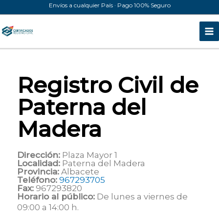
Ir
Envíos a cualquier País · Pago 100% Seguro
al
contenido
Registro Civil de
Paterna del
Madera
Dirección:
Plaza Mayor 1
Localidad:
Paterna del Madera
Provincia:
Albacete
Teléfono:
967293705
Fax:
967293820
Horario al público:
De lunes a viernes de
09:00 a 14:00 h.