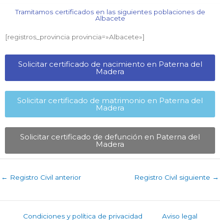
Tramitamos certificados en las siguientes poblaciones de
Albacete​
[registros_provincia provincia=»Albacete​»]
Solicitar certificado de nacimiento en Paterna del
Madera​
Solicitar certificado de matrimonio en Paterna del
Madera​
Solicitar certificado de defunción en Paterna del
Madera​
←
Registro Civil anterior
Registro Civil siguiente
→
Condiciones y política de privacidad
Aviso legal