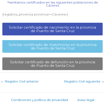
Tramitamos certificados en las siguientes poblaciones de
Cáceres​
[registros_provincia provincia=»Cáceres​»]
Solicitar certificado de nacimiento en la provincia
de Puerto de Santa Cruz​
Solicitar certificado de matrimonio en la provincia
de Puerto de Santa Cruz​
Solicitar certificado de defunción en la provincia
de Puerto de Santa Cruz​
←
Registro Civil anterior
Registro Civil siguiente
→
Condiciones y política de privacidad
Aviso legal