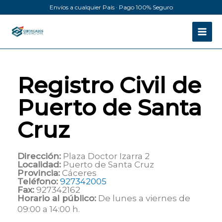
Ir
Envíos a cualquier País · Pago 100% Seguro
al
contenido
Registro Civil de
Puerto de Santa
Cruz
Dirección:
Plaza Doctor Izarra 2
Localidad:
Puerto de Santa Cruz
Provincia:
Cáceres
Teléfono:
927342005
Fax:
927342162
Horario al público:
De lunes a viernes de
09:00 a 14:00 h.