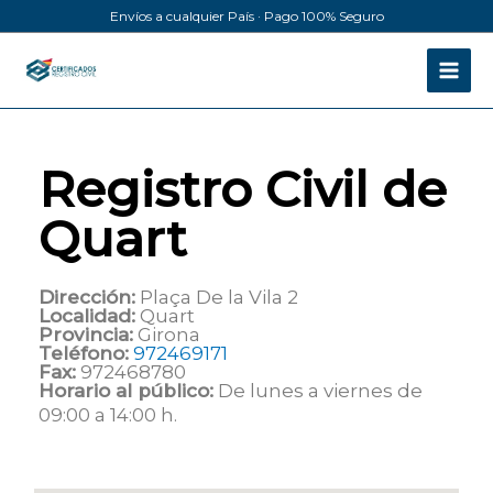
Ir
Envíos a cualquier País · Pago 100% Seguro
al
contenido
Registro Civil de
Quart
Dirección:
Plaça De la Vila 2
Localidad:
Quart
Provincia:
Girona
Teléfono:
972469171
Fax:
972468780
Horario al público:
De lunes a viernes de
09:00 a 14:00 h.