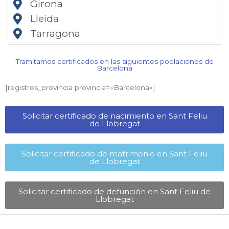
Girona
Lleida
Tarragona
Tramitamos certificados en las siguientes poblaciones de
Barcelona​
[registros_provincia provincia=»Barcelona​»]
Solicitar certificado de nacimiento en Sant Feliu
de Llobregat​
Solicitar certificado de matrimonio en Sant Feliu
de Llobregat​
Solicitar certificado de defunción en Sant Feliu de
Llobregat​