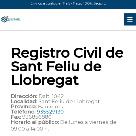
Ir
Envíos a cualquier País · Pago 100% Seguro
al
contenido
Registro Civil de
Sant Feliu de
Llobregat
Dirección:
Dalt, 10-12
Localidad:
Sant Feliu de Llobregat
Provincia:
Barcelona
Teléfono:
935529130
Fax:
936856880
Horario al público:
De lunes a viernes de
09:00 a 14:00 h.