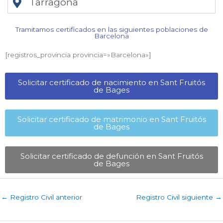
Tarragona
Tramitamos certificados en las siguientes poblaciones de
Barcelona​
[registros_provincia provincia=»Barcelona​»]
Solicitar certificado de nacimiento en Sant Fruitós
de Bages​
Solicitar certificado de matrimonio en Sant Fruitós
de Bages​
Solicitar certificado de defunción en Sant Fruitós
de Bages​
←
Registro Civil anterior
Registro Civil siguiente
→