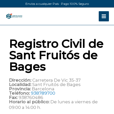
Ir
Envíos a cualquier País · Pago 100% Seguro
al
contenido
Registro Civil de
Sant Fruitós de
Bages
Dirección:
Carretera De Vic 35-37
Localidad:
Sant Fruitós de Bages
Provincia:
Barcelona
Teléfono:
938789700
Fax:
938760486
Horario al público:
De lunes a viernes de
09:00 a 14:00 h.