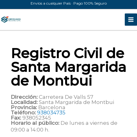
Ir
Envíos a cualquier País · Pago 100% Seguro
al
contenido
Registro Civil de
Santa Margarida
de Montbui
Dirección:
Carretera De Valls 57
Localidad:
Santa Margarida de Montbui
Provincia:
Barcelona
Teléfono:
938034735
Fax:
938052345
Horario al público:
De lunes a viernes de
09:00 a 14:00 h.