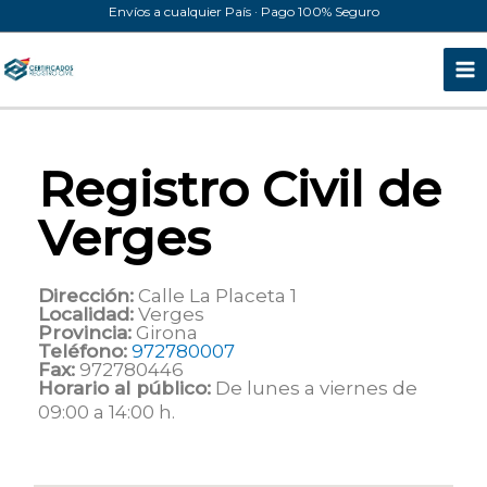
Ir
Envíos a cualquier País · Pago 100% Seguro
al
contenido
Registro Civil de
Verges
Dirección:
Calle La Placeta 1
Localidad:
Verges
Provincia:
Girona
Teléfono:
972780007
Fax:
972780446
Horario al público:
De lunes a viernes de
09:00 a 14:00 h.