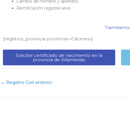
Cambio de nombre y apellidos.
Rectificación registral sexo.
Tramitamos 
[registros_provincia provincia=»Cáceres​»]
Solicitar certificado de nacimiento en la
provincia de Villamesías​
←
Registro Civil anterior