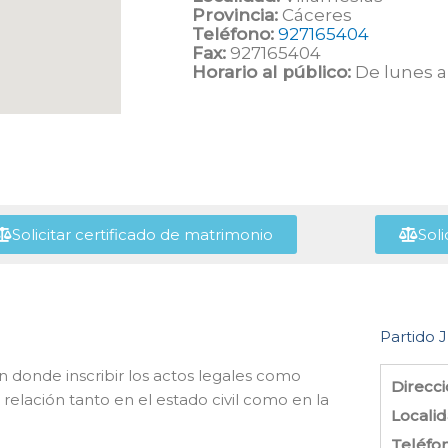
Provincia:
Cáceres
Teléfono:
927165404
Fax:
927165404
Horario al público:
De lunes a 
Solicitar certificado de matrimonio
Soli
Partido J
en donde inscribir los actos legales como
Direcci
elación tanto en el estado civil como en la
Localid
Teléfo