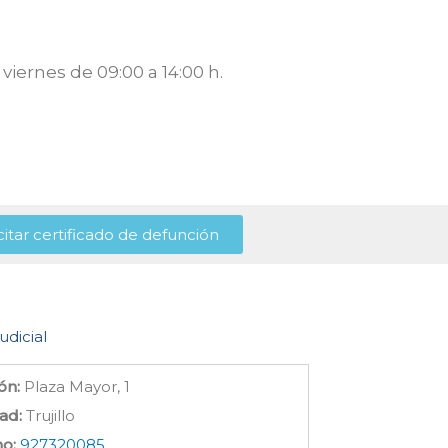
viernes de 09:00 a 14:00 h.
citar certificado de defunción
udicial
ón:
Plaza Mayor, 1
ad:
Trujillo
no:
927320085