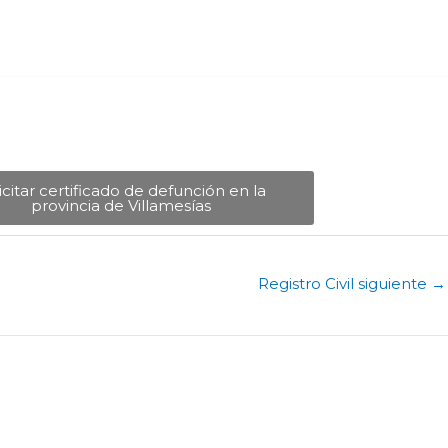
icitar certificado de defunción en la
provincia de Villamesías​
Registro Civil siguiente
→