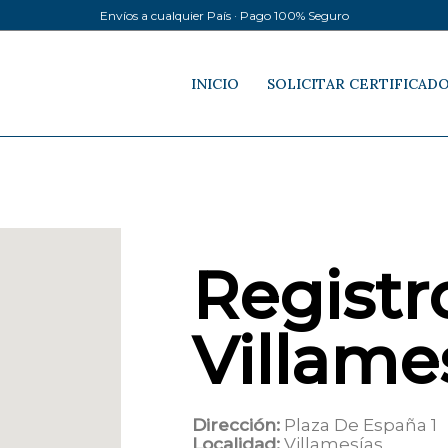
Envíos a cualquier País · Pago 100% Seguro
INICIO
SOLICITAR CERTIFICAD
Registro
Villame
Dirección:
Plaza De España 1
Localidad:
Villamesías