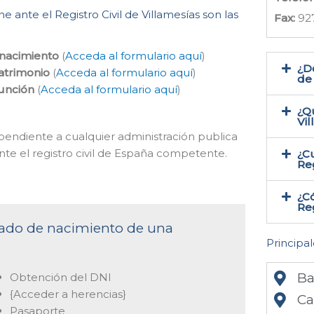
 ante el Registro Civil de Villamesías son las
Fax:
92
 nacimiento
(
Acceda al formulario aquí
)
¿Do
atrimonio
(
Acceda al formulario aquí
)
de 
función
(
Acceda al formulario aquí
)
¿Qu
Vi
dependiente a cualquier administración publica
 ante el registro civil de España competente.
¿Cu
Reg
¿Có
Reg
ficado de nacimiento de una
Principal
Ba
Obtención del DNI
{Acceder a herencias}
Ca
Pasaporte