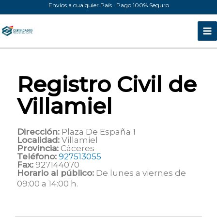
Ir
Envíos a cualquier País · Pago 100% Seguro
al
contenido
Registro Civil de
Villamiel
Dirección:
Plaza De España 1
Localidad:
Villamiel
Provincia:
Cáceres
Teléfono:
927513055
Fax:
927144070
Horario al público:
De lunes a viernes de
09:00 a 14:00 h.