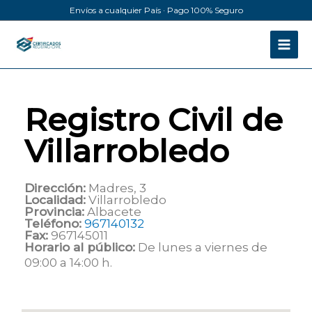
Ir
Envíos a cualquier País · Pago 100% Seguro
al
contenido
Registro Civil de
Villarrobledo
Dirección:
Madres, 3
Localidad:
Villarrobledo
Provincia:
Albacete
Teléfono:
967140132
Fax:
967145011
Horario al público:
De lunes a viernes de
09:00 a 14:00 h.