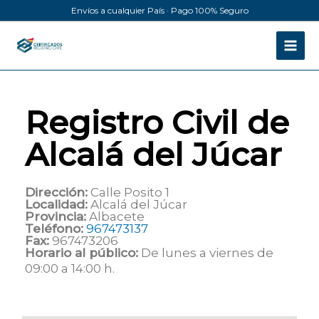
Ir
Envíos a cualquier País · Pago 100% Seguro
al
contenido
Registro Civil de
Alcalá del Júcar
Dirección:
Calle Posito 1
Localidad:
Alcalá del Júcar
Provincia:
Albacete
Teléfono:
967473137
Fax:
967473206
Horario al público:
De lunes a viernes de
09:00 a 14:00 h.