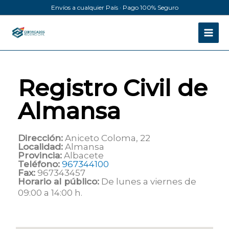
Ir
Envíos a cualquier País · Pago 100% Seguro
al
contenido
Registro Civil de
Almansa
Dirección:
Aniceto Coloma, 22
Localidad:
Almansa
Provincia:
Albacete
Teléfono:
967344100
Fax:
967343457
Horario al público:
De lunes a viernes de
09:00 a 14:00 h.