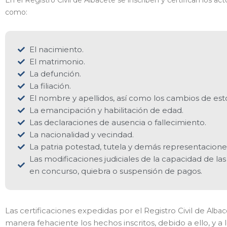
En el Registro Civil de
Albacete
se inscriben y certifican los a
como:
El nacimiento.
El matrimonio.
La defunción.
La filiación.
El nombre y apellidos, así como los cambios de est
La emancipación y habilitación de edad.
Las declaraciones de ausencia o fallecimiento.
La nacionalidad y vecindad.
La patria potestad, tutela y demás representaciones
Las modificaciones judiciales de la capacidad de la
en concurso, quiebra o suspensión de pagos.
Las certificaciones expedidas por el Registro Civil de
Alba
manera fehaciente los hechos inscritos, debido a ello, y 