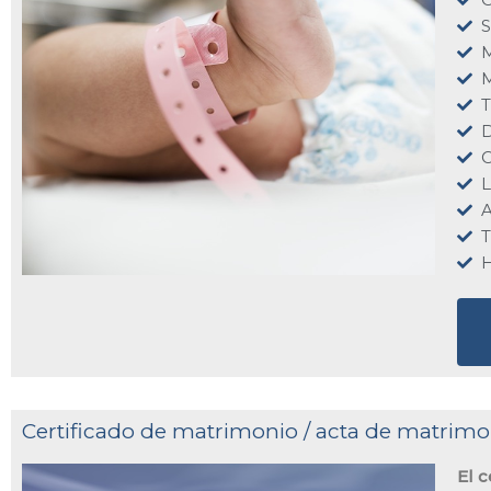
S
M
M
T
D
O
L
A
T
H
Certificado de matrimonio / acta de matrimon
El 