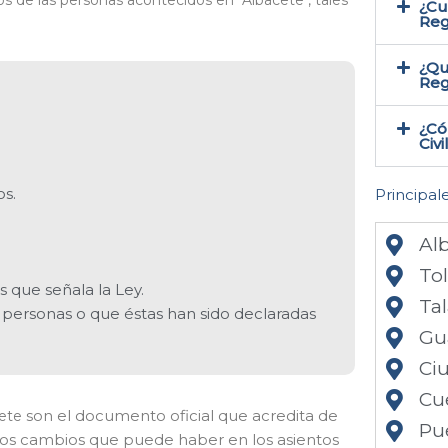
ctos de las personas acontecidos en
Albacete
, tales
¿Cu
Reg
¿Qu
Reg
¿Có
Civ
os.
Principale
Al
To
 que señala la Ley.
Tal
s personas o que éstas han sido declaradas
Gu
Ci
Cu
son el documento oficial que acredita de
cete
Pu
a los cambios que puede haber en los asientos