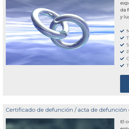
exp
da f
y l
T
S
P
O
T
Certificado de defunción / acta de defunción 
El 
exp