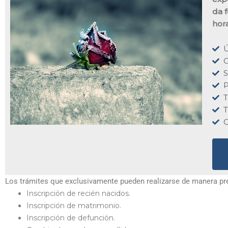
da f
hor
Ú
C
S
P
T
T
C
Los trámites que exclusivamente pueden realizarse de manera pres
Inscripción de recién nacidos.
Inscripción de matrimonio.
Inscripción de defunción.