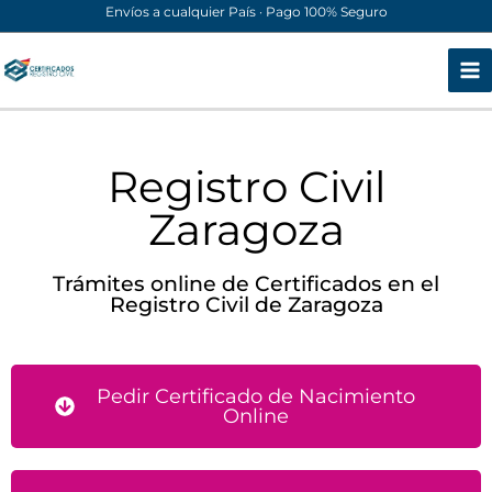
Ir
Envíos a cualquier País · Pago 100% Seguro
al
contenido
Registro Civil
Zaragoza
Trámites online de Certificados en el
Registro Civil de Zaragoza
Pedir Certificado de Nacimiento
Online