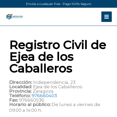
Ir
Envíos a cualquier País · Pago 100% Seguro
al
contenido
Registro Civil de
Ejea de los
Caballeros
Dirección:
Independencia, 23
Localidad:
Ejea de los Caballeros
Provincia:
Zaragoza
Teléfono:
976660403
Fax:
976660536
Horario al público:
De lunes a viernes de
09:00 a 14:00 h.