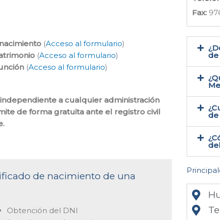
Fax:
97
 nacimiento
(
Acceso al formulario
)
¿Do
atrimonio
(
Acceso al formulario
)
de
función
(
Acceso al formulario
)
¿Qu
Me
es independiente a cualquier administración
¿Cu
ite de forma gratuita ante el registro civil
de
.
¿Có
del
Principal
rtificado de nacimiento de una
Hu
Te
Obtención del DNI