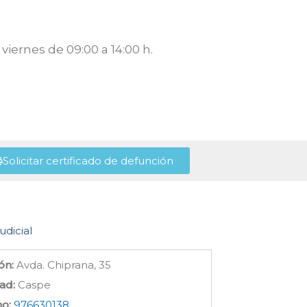
viernes de 09:00 a 14:00 h.
Solicitar certificado de defunción
udicial
ón:
Avda. Chiprana, 35
ad:
Caspe
no:
976630138