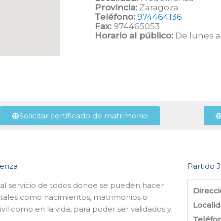
Provincia:
Zaragoza
Teléfono:
974464136
Fax:
974465053
Horario al público:
De lunes a 
Solicitar certificado de matrimonio
nenza
Partido J
 al servicio de todos donde se pueden hacer
Direcci
es tales como nacimientos, matrimonios o
Localid
il como en la vida, para poder ser validados y
Teléfo