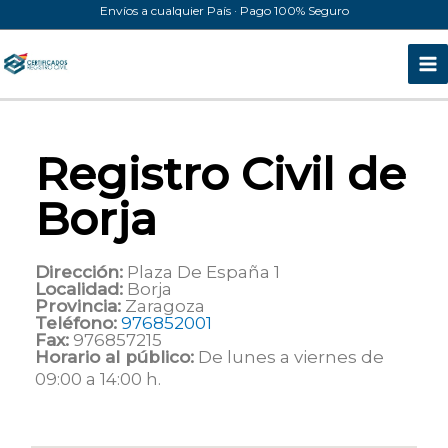
Ir
Envíos a cualquier País · Pago 100% Seguro
al
contenido
Registro Civil de
Borja
Dirección:
Plaza De España 1
Localidad:
Borja
Provincia:
Zaragoza
Teléfono:
976852001
Fax:
976857215
Horario al público:
De lunes a viernes de
09:00 a 14:00 h.