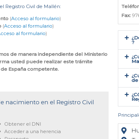
l Registro Civil de Mallén:
Teléfo
Fax:
97
ento
(
Acceso al formulario
)
o
(
Acceso al formulario
)
cceso al formulario
)
¿Do
?
cemos de manera independiente del Ministerio
¿Cu
Ma
orma usted puede realizar este trámite
il de España competente.
¿Cu
de 
¿Có
Reg
e nacimiento en el Registro Civil
Principal
Obtener el DNI
Hu
Acceder a una herencia
Pasaporte