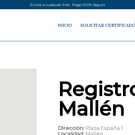
Envíos a cualquier País · Pago 100% Seguro
INICIO
SOLICITAR CERTIFICAD
Registro
Mallén
Dirección:
Plaza España 1
Localidad:
Mallén