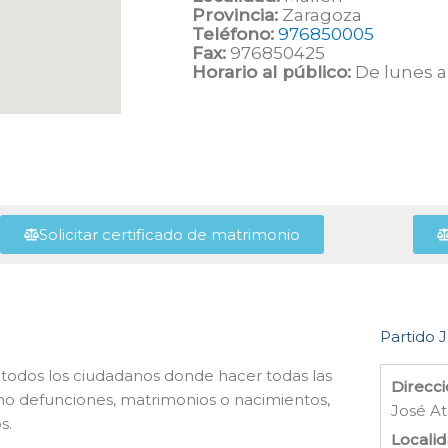
Provincia:
Zaragoza
Teléfono:
976850005
Fax:
976850425
Horario al público:
De lunes a 
Solicitar certificado de matrimonio
Partido J
 de todos los ciudadanos donde hacer todas las
Direcci
omo defunciones, matrimonios o nacimientos,
José At
s.
Localid