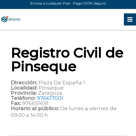
Ir
Envíos a cualquier País · Pago 100% Seguro
al
contenido
Registro Civil de
Pinseque
Dirección:
Plaza De España 1
Localidad:
Pinseque
Provincia:
Zaragoza
Teléfono:
976617001
Fax:
976651691
Horario al público:
De lunes a viernes de
09:00 a 14:00 h.