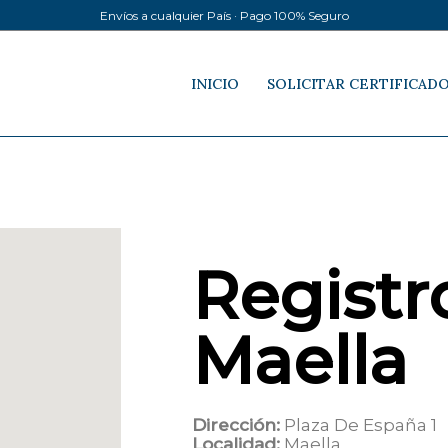
Envíos a cualquier País · Pago 100% Seguro
INICIO
SOLICITAR CERTIFICAD
Registro
Maella
Dirección:
Plaza De España 1
Localidad:
Maella