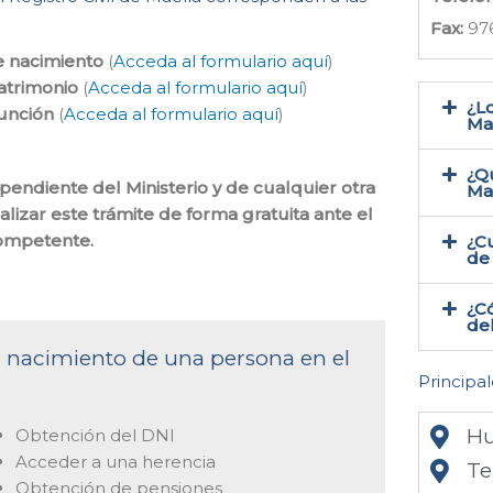
Fax:
97
e nacimiento
(
Acceda al formulario aquí
)
atrimonio
(
Acceda al formulario aquí
)
¿Lo
función
(
Acceda al formulario aquí
)
Mae
¿Qu
ependiente del Ministerio y de cualquier otra
Ma
lizar este trámite de forma gratuita ante el
competente.
¿Cu
de 
¿Có
del
de nacimiento de una persona en el
Principal
Hu
Obtención del DNI
Acceder a una herencia
Te
Obtención de pensiones