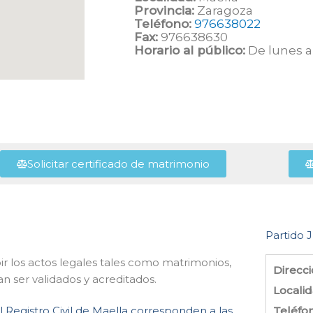
Provincia:
Zaragoza
Teléfono:
976638022
Fax:
976638630
Horario al público:
De lunes a 
Solicitar certificado de matrimonio
Partido J
ibir los actos legales tales como matrimonios,
Direcci
n ser validados y acreditados.
Localid
l Registro Civil de Maella corresponden a las
Teléfo