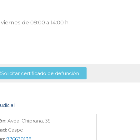
viernes de 09:00 a 14:00 h.
Solicitar certificado de defunción
udicial
ón:
Avda. Chiprana, 35
ad:
Caspe
no:
976630138