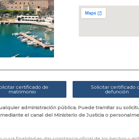
olicitar certificado de
Solicitar certificado 
matrimonio
defunción
ualquier administración pública. Puede tramitar su solici
 mediante el canal del Ministerio de Justicia o personalment
o cuya finalidad es dar constancia oficial de los hechos y act