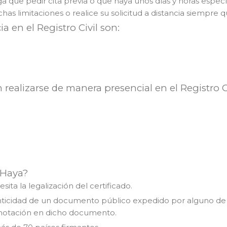
a que pedir cita previa o que haya unos días y horas especí
limitaciones o realice su solicitud a distancia siempre q
a en el Registro Civil son:
ealizarse de manera presencial en el Registro Ci
 Haya?
sita la legalización del certificado.
enticidad de un documento público expedido por alguno de 
 anotación en dicho documento.