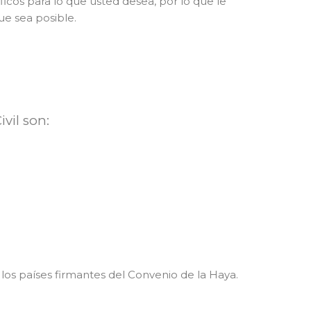
ficos para lo que usted desea, por lo que le
ue sea posible.
vil son:
los países firmantes del Convenio de la Haya.