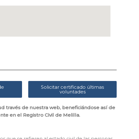
de
Solicitar certificado últimas
voluntades
tud través de nuestra web, beneficiándose así de
e en el Registro Civil de Melilla.
os que se refieren al estado civil de las personas,