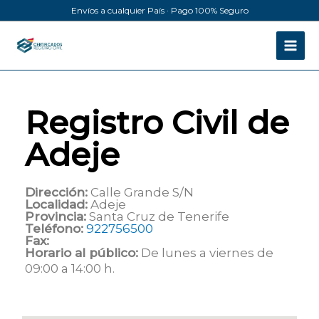
Ir
Envíos a cualquier País · Pago 100% Seguro
al
contenido
Registro Civil de
Adeje
Dirección:
Calle Grande S/N
Localidad:
Adeje
Provincia:
Santa Cruz de Tenerife
Teléfono:
922756500
Fax:
Horario al público:
De lunes a viernes de
09:00 a 14:00 h.