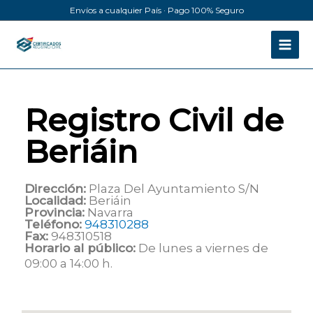
Ir
Envíos a cualquier País · Pago 100% Seguro
al
contenido
Registro Civil de
Beriáin
Dirección:
Plaza Del Ayuntamiento S/N
Localidad:
Beriáin
Provincia:
Navarra
Teléfono:
948310288
Fax:
948310518
Horario al público:
De lunes a viernes de
09:00 a 14:00 h.