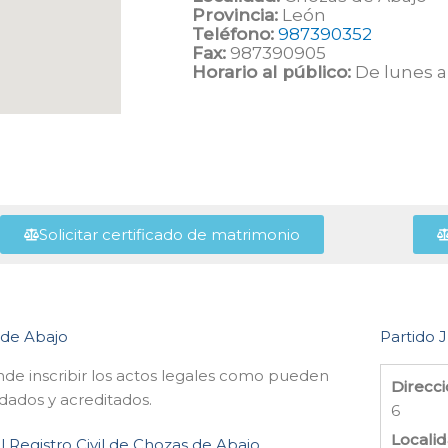
Provincia:
León
Teléfono:
987390352
Fax:
987390905
Horario al público:
De lunes a 
Solicitar certificado de matrimonio
s de Abajo
Partido J
onde inscribir los actos legales como pueden
Direcci
idados y acreditados.
6
Localid
l Registro Civil de Chozas de Abajo