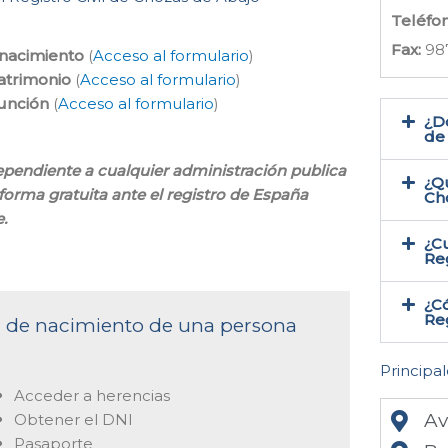
Teléfo
Fax:
98
 nacimiento
(
Acceso al formulario
)
atrimonio
(
Acceso al formulario
)
función
(
Acceso al formulario
)
¿Do
de
ndependiente a cualquier administración publica
¿Qu
 forma gratuita ante el registro de España
Ch
.
¿Cu
Reg
¿Có
Reg
ta de nacimiento de una persona
Principal
Acceder a herencias
Av
Obtener el DNI
Pasaporte