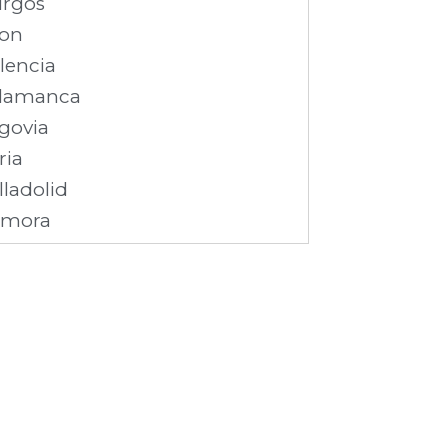
rgos
on
lencia
lamanca
govia
ria
lladolid
amora