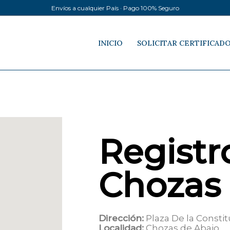
Envíos a cualquier País · Pago 100% Seguro
INICIO
SOLICITAR CERTIFICAD
Registro
Chozas 
Dirección:
Plaza De la Constit
Localidad:
Chozas de Abajo