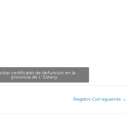
icitar certificado de defunción en la
provincia de L' Estany​
Registro Civil siguiente
→