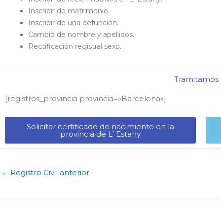
Inscribir de matrimonio.
Inscribir de una defunción.
Cambio de nombre y apellidos.
Rectificación registral sexo.
Tramitamos c
[registros_provincia provincia=»Barcelona​»]
Solicitar certificado de nacimiento en la
provincia de L' Estany​
←
Registro Civil anterior