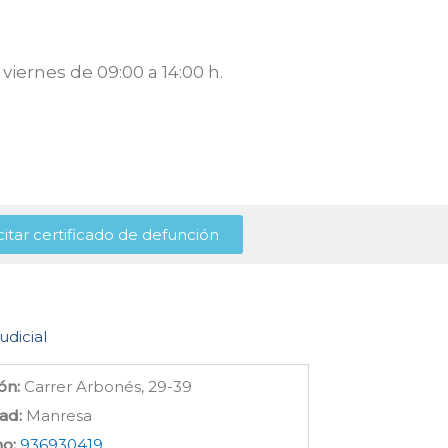
viernes de 09:00 a 14:00 h.
citar certificado de defunción
udicial
ón:
Carrer Arbonés, 29-39
ad:
Manresa
no:
936930419