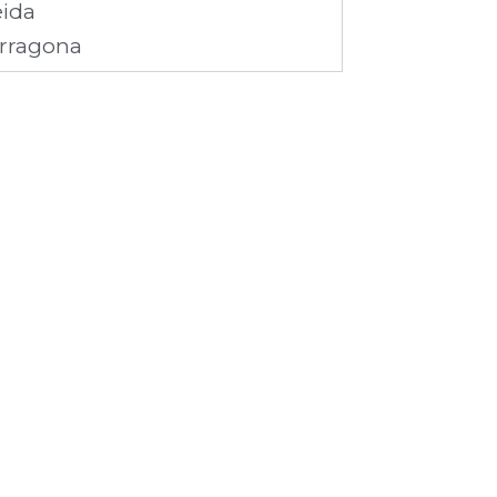
eida
rragona