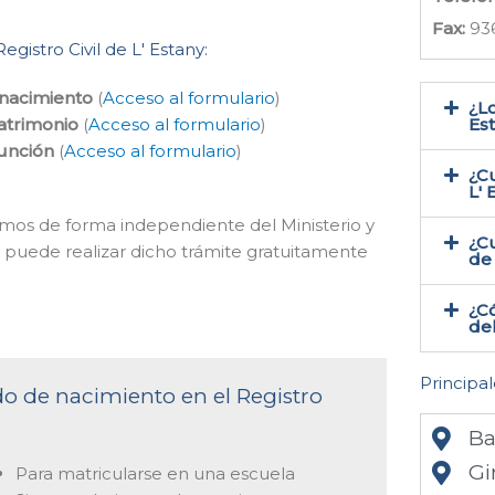
Fax:
93
egistro Civil de L' Estany:
 nacimiento
(
Acceso al formulario
)
¿Lo
atrimonio
(
Acceso al formulario
)
Est
función
(
Acceso al formulario
)
¿Cu
L' 
cemos de forma independiente del Ministerio y
¿Cu
d puede realizar dicho trámite gratuitamente
de 
¿Có
del
Principal
ado de nacimiento en el Registro
Ba
Gi
Para matricularse en una escuela