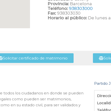
Provincia:
Barcelona
Teléfono:
938303000
Fax:
938303030
Horario al público:
De lunes a 
Solicitar certificado de matrimonio
Soli
Partido J
cio de todos los ciudadanos en donde se pueden
Direcci
s legales como pueden ser matrimonios,
Localid
omo en su estado civil, para ser validados y
Teléfo